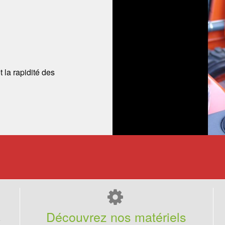
t la rapidité des
Découvrez nos matériels
e