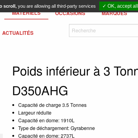
 scroll,
you are allowing all third-party services
✓ OK, accept all
MATÉRIELS
OCCASIONS
MARQUES
ACTUALITÉS
Poids inférieur à 3 Ton
D350AHG
Capacité de charge 3.5 Tonnes
Largeur réduite
xt Slide
Capacité en dome: 1910L
Type de déchargement: Gyrabenne
Capacité en dome: 2737L