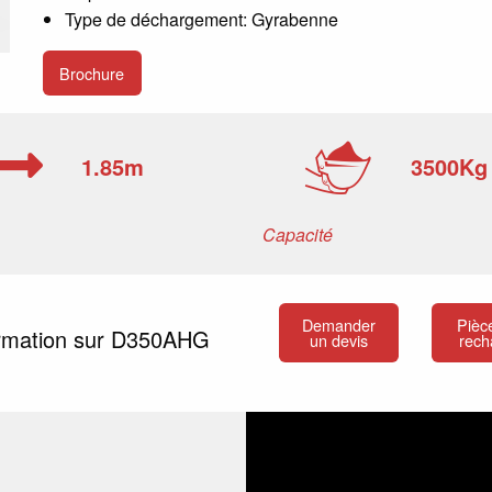
Type de déchargement: Gyrabenne
Brochure
1.85m
3500Kg
Capacité
Demander
Pièc
ormation sur D350AHG
un devis
rech