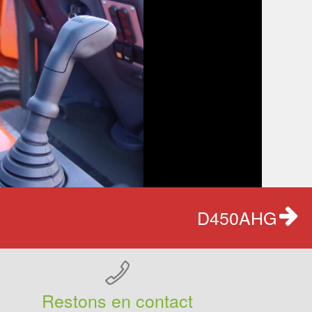
D450AHG
Restons en contact