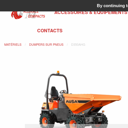
By continuing to
ACCESSOIRES & ÉQUIPEMENTS
CONTACTS
MATÉRIELS
DUMPERS SUR PNEUS
D350AHG
Previous Slide
◀︎
Ne
▶︎