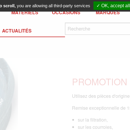
 scroll,
you are allowing all third-party services
✓ OK, accept all
MATÉRIELS
OCCASIONS
MARQUES
ACTUALITÉS
PROMOTION
Utilisez des pièces d'origine
Remise exceptionnelle de 
sur la filtration,
sur les courroies,