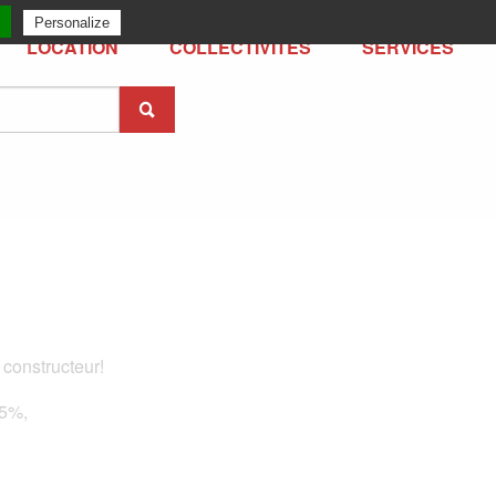
Personalize
LOCATION
COLLECTIVITÉS
SERVICES
 constructeur!
15%,