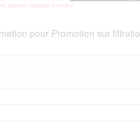
ies
,
alliance
,
compacts
,
promotion
ation pour Promotion sur filtratio