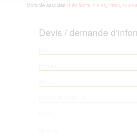
Mots-clé associés :
lubrifiants
,
huiles
,
filtres
,
courro
Devis / demande d'inform