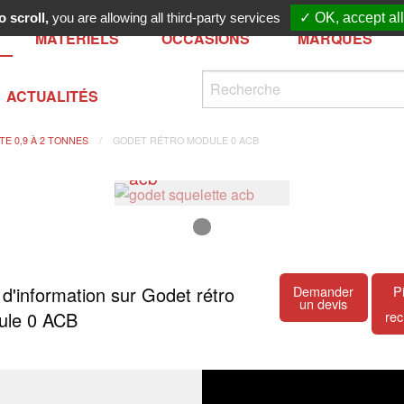
 scroll,
you are allowing all third-party services
✓ OK, accept all
MATÉRIELS
OCCASIONS
MARQUES
ACTUALITÉS
E 0,9 À 2 TONNES
GODET RÉTRO MODULE 0 ACB
godet squelette
acb
Previous Slide
◀︎
Next Slide
▶︎
Image numéro 1
 d'information sur Godet rétro
Demander
P
un devis
ule 0 ACB
re