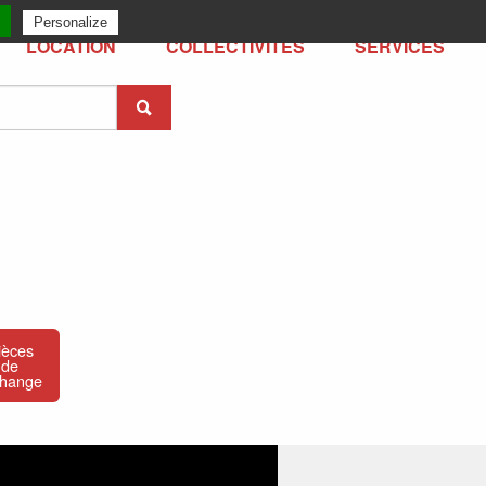
Personalize
LOCATION
COLLECTIVITÉS
SERVICES
ièces
de
change