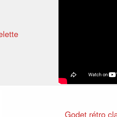
lette
Godet rétro cl