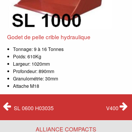
Godet de pelle crible hydraulique
Tonnage: 9 à 16 Tonnes
Poids: 610Kg
Largeur: 1020mm
Profondeur: 890mm
Granulométrie: 30mm
Attache M18
SL 0600 H03035
V400
ALLIANCE COMPACTS