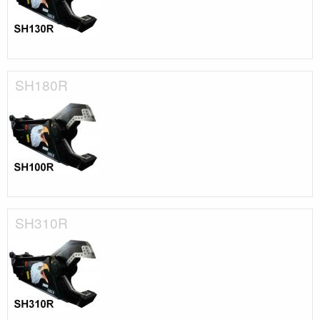
SH180R
SH310R